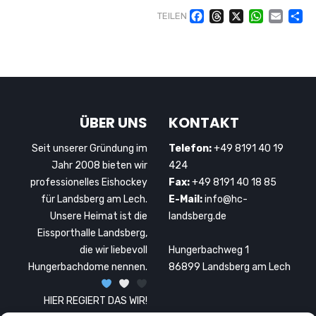
Facebook
Threads
X
WhatsAp
Email
Te
TEILEN
ÜBER UNS
KONTAKT
Seit unserer Gründung im
Telefon:
+49 8191 40 19
Jahr 2008 bieten wir
424
professionelles Eishockey
Fax:
+49 8191 40 18 85
für Landsberg am Lech.
E-Mail:
info@hc-
Unsere Heimat ist die
landsberg.de
Eissporthalle Landsberg,
die wir liebevoll
Hungerbachweg 1
Hungerbachdome nennen.
86899 Landsberg am Lech
HIER REGIERT DAS WIR!