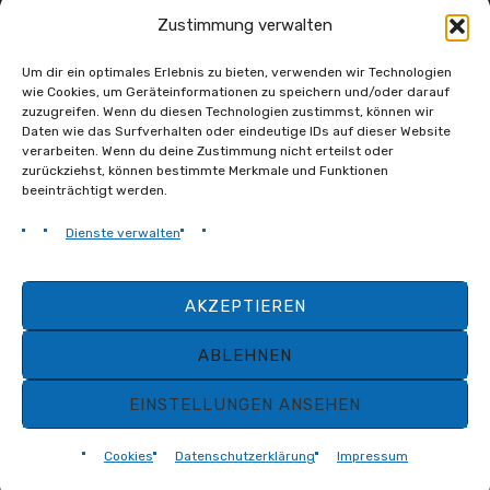
Zustimmung verwalten
Um dir ein optimales Erlebnis zu bieten, verwenden wir Technologien
wie Cookies, um Geräteinformationen zu speichern und/oder darauf
zuzugreifen. Wenn du diesen Technologien zustimmst, können wir
Daten wie das Surfverhalten oder eindeutige IDs auf dieser Website
verarbeiten. Wenn du deine Zustimmung nicht erteilst oder
zurückziehst, können bestimmte Merkmale und Funktionen
beeinträchtigt werden.
STARTSEITE
COOKIES
DATENSCHUTZ
Dienste verwalten
IMPRESSUM
KONTAKT
AKZEPTIEREN
ABLEHNEN
EINSTELLUNGEN ANSEHEN
Alle Rechte vorbehalten.
© 2026 ｜
HC Landsberg Riverkings e.V.
Cookies
Datenschutzerklärung
Impressum