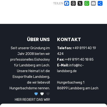
Facebook
Threads
X
WhatsAp
Email
Te
TEILEN
ÜBER UNS
KONTAKT
Seit unserer Gründung im
Telefon:
+49 8191 40 19
Jahr 2008 bieten wir
424
professionelles Eishockey
Fax:
+49 8191 40 18 85
für Landsberg am Lech.
E-Mail:
info@hc-
Unsere Heimat ist die
landsberg.de
Eissporthalle Landsberg,
die wir liebevoll
Hungerbachweg 1
Hungerbachdome nennen.
86899 Landsberg am Lech
HIER REGIERT DAS WIR!