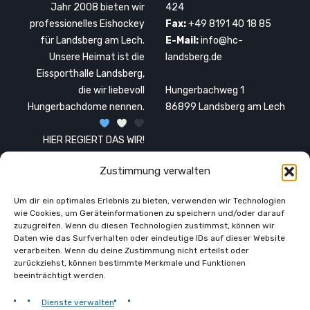
Jahr 2008 bieten wir
424
professionelles Eishockey
Fax:
+49 8191 40 18 85
für Landsberg am Lech.
E-Mail:
info@hc-
Unsere Heimat ist die
landsberg.de
Eissporthalle Landsberg,
die wir liebevoll
Hungerbachweg 1
Hungerbachdome nennen.
86899 Landsberg am Lech
HIER REGIERT DAS WIR!
Zustimmung verwalten
Um dir ein optimales Erlebnis zu bieten, verwenden wir Technologien
wie Cookies, um Geräteinformationen zu speichern und/oder darauf
zuzugreifen. Wenn du diesen Technologien zustimmst, können wir
Daten wie das Surfverhalten oder eindeutige IDs auf dieser Website
verarbeiten. Wenn du deine Zustimmung nicht erteilst oder
zurückziehst, können bestimmte Merkmale und Funktionen
beeinträchtigt werden.
STARTSEITE
COOKIES
DATENSCHUTZ
Dienste verwalten