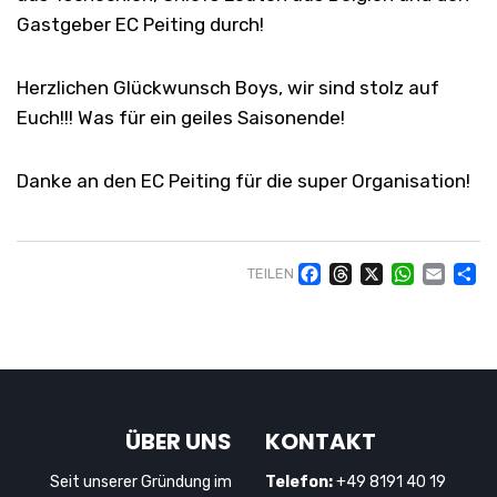
Gastgeber EC Peiting durch!
Herzlichen Glückwunsch Boys, wir sind stolz auf
Euch!!! Was für ein geiles Saisonende!
Danke an den EC Peiting für die super Organisation!
Facebook
Threads
X
WhatsAp
Email
Te
TEILEN
ÜBER UNS
KONTAKT
Seit unserer Gründung im
Telefon:
+49 8191 40 19