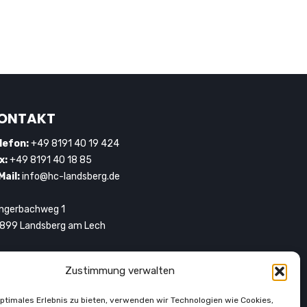
ONTAKT
lefon:
+49 8191 40 19 424
x:
+49 8191 40 18 85
Mail:
info@hc-landsberg.de
ngerbachweg 1
899 Landsberg am Lech
Zustimmung verwalten
optimales Erlebnis zu bieten, verwenden wir Technologien wie Cookies,