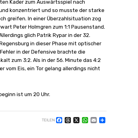
erten Kader zum Auswärtsspiel nach
 und konzentriert und so musste der starke
ch greifen. In einer Überzahlsituation zog
orwart Peter Holmgren zum 1:1 Pausenstand.
lerdings glich Patrik Rypar in der 32.
 Regensburg in dieser Phase mit optischer
Fehler in der Defensive brachte die
alt zum 3:2. Als in der 56. Minute das 4:2
 vom Eis, ein Tor gelang allerdings nicht
eginn ist um 20 Uhr.
Facebook
Threads
X
WhatsApp
Email
Teilen
TEILEN