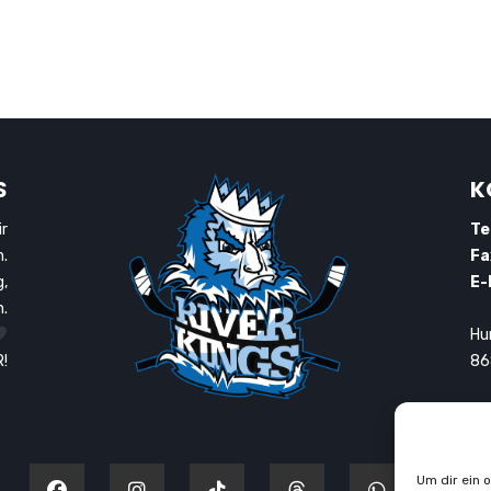
S
K
r
Te
h.
Fa
g,
E-
.
Hu
!
86
Um dir ein 