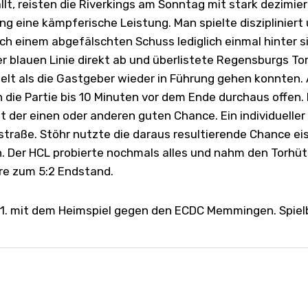
lt, reisten die Riverkings am Sonntag mit stark dezimi
g eine kämpferische Leistung. Man spielte diszipliniert
ch einem abgefälschten Schuss lediglich einmal hinter si
er blauen Linie direkt ab und überlistete Regensburgs T
elt als die Gastgeber wieder in Führung gehen konnten. Al
 die Partie bis 10 Minuten vor dem Ende durchaus offen.
 der einen oder anderen guten Chance. Ein individueller 
straße. Stöhr nutzte die daraus resultierende Chance eisk
n. Der HCL probierte nochmals alles und nahm den Torhüter
ere zum 5:2 Endstand.
1. mit dem Heimspiel gegen den ECDC Memmingen. Spielb